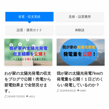
発電・収支実績
見積・設置費用
設置・運用ガイド
体験談
わが家の太陽光発電の収支
我が家の太陽光発電7kwの
をブログで公開！売電から
発電量を公開！１日どのく
節電効果まで全部見せま
らい発電しているのか？
す。
2026年8月2日
3480
2026年7月25日
4011