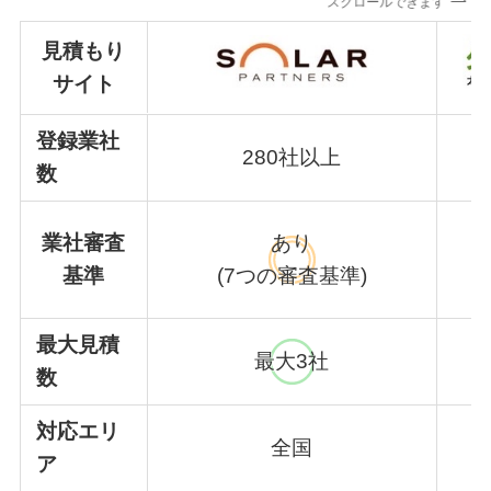
スクロールできます
見積もり
サイト
登録業社
280社以上
数
業社審査
あり
基準
(7つの審査基準)
(
最大見積
最大3社
数
対応エリ
全国
ア